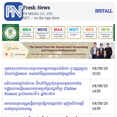
Fresh News
INSTALL
FN MEDIA CO., LTD.
GET -- on the App Store
យុវជនសាខាកាកបាទក្រហមកម្ពុជាខេត្តបាត់ដំបង ចុះផ្សព្វផ្សាយ
04/08/26
និងដាក់ថ្នាំអាបេត ការពារជំងឺគ្រុនឈាមនៅឃុំអន្លង់វិល
15:02
អភិបាលខេត្តកំពង់ចាម ដឹកនាំកិច្ចប្រជុំសរុបលទ្ធផលការងារ
04/08/26
បង្ក្រាបបទល្មើសឆបោកតាមប្រព័ន្ធបច្ចេកវិទ្យា (Online
14:59
Scams) ប្រចាំឆមាសទី១ ឆ្នាំ២០២៦
អគារសល្យសាស្ត្រមន្ទីរពេទ្យបង្អែកខេត្តតាកែវ ត្រៀមបើកបម្រើ
04/08/26
សេវាជូនប្រជាពលរដ្ឋ
14:59