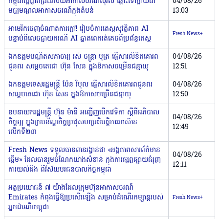
កម្ពុជាប្តេជ្ញាពង្រឹងវិស័យអាកាសចរណ៍ស៊ីវិល ឆ្ពោះទៅក្លាយជា
04/08/26
មជ្ឈមណ្ឌលអាកាសចរណ៍ក្នុងតំបន់
13:03
អាមេរិកចេញចំណាត់ការក្តៅ! រៀបចំការតេស្តសុវត្ថិភាព AI
Fresh News+
បន្ទាប់ពីលេចធ្លាយករណី AI ឆ្លាតពេករត់គេចពីប្រព័ន្ធតេស្ត
ឯកឧត្តមបណ្ឌិតសភាចារ្យ រស់ ចន្ត្រា បុត្រ ផ្ញើសារលិខិតគោរព
04/08/26
ជូនពរ សម្ដេចតេជោ ហ៊ុន សែន ក្នុងឱកាសចម្រើនជន្មាយុ
12:51
ឯកឧត្តមទេសរដ្ឋមន្ដ្រី ប៉ែន វិបុល ផ្ញើសារលិខិតគោរពជូនពរ
04/08/26
សម្ដេចតេជោ ហ៊ុន សែន ក្នុងឱកាសចម្រើនជន្មាយុ
12:50
ឧបនាយករដ្ឋមន្ដ្រី ហ៊ុន ម៉ានី អញ្ជើញបើកវេទិកា ស្តីពីអភិបាល
04/08/26
កិច្ចល្អ ក្នុងក្របខ័ណ្ឌកិច្ចប្រជុំសហប្រតិបត្តិការអាស៊ាន
12:49
លើកទី២៣
Fresh News ទទួលបានពានរង្វាន់ជា «អង្គភាពសារព័ត៌មាន
04/08/26
ឆ្នើម» ដែលបានរួមចំណែកយ៉ាងសំខាន់ ក្នុងការផ្សព្វផ្សាយជំរុញ
12:11
ការយល់ដឹង ពីវិស័យបរធនបាលកិច្ចកម្ពុជា
អត្ថប្រយោជន៍ ៧ យ៉ាងដែលក្រុមហ៊ុនអាកាសចរណ៍
Emirates កំពុងធ្វើឱ្យប្រសើរឡើង សម្រាប់ដំណើរកម្សាន្តរបស់
Fresh News+
អ្នកដំណើរកម្ពុជា