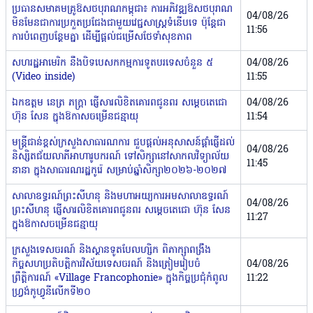
ប្រធានសមាគមគ្រូឱសថបុរាណកម្ពុជា៖ ការអភិវឌ្ឍឱសថបុរាណ
04/08/26
មិនមែនជាការប្រកួតប្រជែងជាមួយវេជ្ជសាស្រ្តទំនើបទេ ប៉ុន្តែជា
11:56
ការបំពេញបន្ថែមគ្នា ដើម្បីផ្តល់ជម្រើសថែទាំសុខភាព
សហរដ្ឋអាមេរិក នឹងបិទបេសកកម្មការទូតបរទេសចំនួន ៥
04/08/26
(Video inside)
11:55
⁨ឯកឧត្តម នេត្រ ភក្ត្រា ផ្ញើសារលិខិតគោរពជូនពរ សម្ដេចតេជោ
04/08/26
ហ៊ុន សែន ក្នុងឱកាសចម្រើនជន្មាយុ
11:54
មន្ត្រីជាន់ខ្ពស់ក្រសួងសាធារណការ ជួបផ្តល់អនុសាសន៍ផ្តាំផ្ញើដល់
04/08/26
និស្សិតជ័យលាភីអាហារូបករណ៍ ទៅសិក្សានៅសាកលវិទ្យាល័យ
11:45
នានា ក្នុងសាធារណរដ្ឋកូរ៉េ សម្រាប់ឆ្នាំសិក្សា២០២៦-២០២៧
⁨សាលាឧទ្ធរណ៍​ព្រះសីហនុ​ និង​មហាអយ្យការអម​សាលាឧទ្ធរណ៍​
04/08/26
ព្រះសីហនុ ផ្ញើសារលិខិតគោរពជូនពរ សម្ដេចតេជោ ហ៊ុន សែន
11:27
ក្នុងឱកាសចម្រើនជន្មាយុ
ក្រសួងទេសចរណ៍ និងស្ថានទូតបែលហ្សិក ពិភាក្សាពង្រឹង
កិច្ចសហប្រតិបត្តិការវិស័យទេសចរណ៍ និងត្រៀមរៀបចំ
04/08/26
ព្រឹត្តិការណ៍ «Village Francophonie» ក្នុងកិច្ចប្រជុំកំពូល
11:22
ហ្រ្វង់កូហ្វូនីលើកទី២០