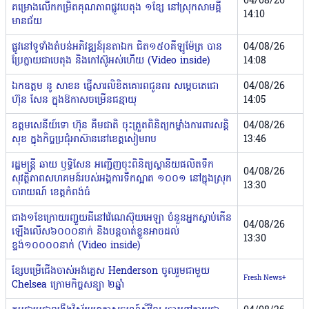
04/08/26
គម្រោងលើកកម្រិតគុណភាពផ្លូវបេតុង ១ខ្សែ នៅស្រុកសាមគ្គី
14:10
មានជ័យ
ផ្លូវនៅទូទាំងតំបន់អភិវឌ្ឍន៍រុនតាឯក ជិត១៥០គីឡូម៉ែត្រ បាន
04/08/26
ប្រែក្លាយជាបេតុង និងកៅស៊ូអស់ហើយ (Video inside)
14:08
ឯកឧត្តម នូ សាខន ផ្ញើសារលិខិតគោរពជូនពរ សម្ដេចតេជោ
04/08/26
ហ៊ុន សែន ក្នុងឱកាសចម្រើនជន្មាយុ
14:05
ឧត្តមសេនីយ៍ទោ ហ៊ុន គឹមជាតិ ចុះត្រួតពិនិត្យកម្លាំងការពារសន្តិ
04/08/26
សុខ ក្នុងកិច្ចប្រជុំអាស៊ាននៅខេត្តសៀមរាប
13:46
រដ្ឋមន្ត្រី ឆាយ ឫទ្ធិសែន អញ្ជើញចុះពិនិត្យស្ថានីយផលិតទឹក
04/08/26
សុវត្ថិភាពសហគមន៍របស់អង្គការទឹកស្អាត ១០០១ នៅក្នុងស្រុក
13:30
បារាយណ៍ ខេត្តកំពង់ធំ
ជាង១ខែក្រោយរញ្ជួយដីនៅវ៉េណេស៊ុយអេឡា ចំនួនអ្នកស្លាប់កើន
04/08/26
ឡើងលើស៦០០០នាក់ និងបន្តបាត់ខ្លួនអាចដល់
13:30
ខ្ទង់១០០០០នាក់ (Video inside)
ខ្សែបម្រើជើងចាស់អង់គ្លេស Henderson ចូលរួមជាមួយ
Fresh News+
Chelsea ក្រោមកិច្ចសន្យា ២ឆ្នាំ