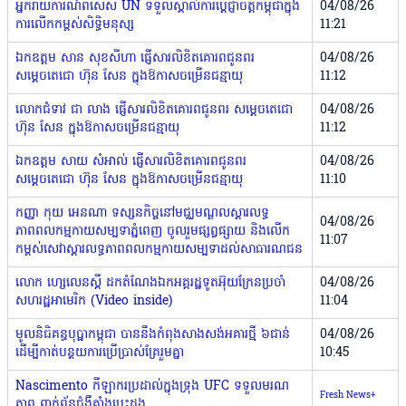
អ្នករាយការណ៍ពិសេស UN ទទួលស្គាល់ការប្តេជ្ញាចិត្តកម្ពុជាក្នុង
04/08/26
ការលើកកម្ពស់សិទ្ធិមនុស្ស
11:21
ឯកឧត្តម សាន សុខសីហា ផ្ញើសារលិខិតគោរពជូនពរ
04/08/26
សម្ដេចតេជោ ហ៊ុន សែន ក្នុងឱកាសចម្រើនជន្មាយុ
11:12
⁨⁨លោកជំទាវ ជា លាង ផ្ញើសារលិខិតគោរពជូនពរ សម្ដេចតេជោ
04/08/26
ហ៊ុន សែន ក្នុងឱកាសចម្រើនជន្មាយុ
11:12
⁨ឯកឧត្ដម សាយ សំអាល់ ផ្ញើសារលិខិតគោរពជូនពរ
04/08/26
សម្ដេចតេជោ ហ៊ុន សែន ក្នុងឱកាសចម្រើនជន្មាយុ
11:10
កញ្ញា កុយ អេនណា ទស្សនកិច្ចនៅមជ្ឈមណ្ឌលស្តារលទ្ធ
04/08/26
ភាពពលកម្មកាយសម្បទាភ្នំពេញ ចូលរួមផ្សព្វផ្សាយ និងលើក
11:07
កម្ពស់សេវាស្តារលទ្ធភាពពលកម្មកាយសម្បទាដល់សាធារណជន
លោក ហ្សេលេនស្គី ដកតំណែងឯកអគ្គរដ្ឋទូតអ៊ុយក្រែនប្រចាំ
04/08/26
សហរដ្ឋអាមេរិក (Video inside)
11:04
មូលនិធិគន្ធបុប្ផាកម្ពុជា បាននឹងកំពុងសាងសង់អគារថ្មី ៦ជាន់
04/08/26
ដើម្បីកាត់បន្ថយការប្រើប្រាស់គ្រែរួមគ្នា
10:45
Nascimento កីឡាករប្រដាល់ក្នុងទ្រុង UFC ទទួលមរណ
Fresh News+
ភាព ពាក់ព័ន្ធជំងឺគាំងបេះដូង