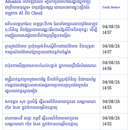
Amazon ហក់ឡើងដល់ «ក្លឹបកំពូលមហាសេដ្ឋីបច្ចេកវិទ្យា
៣ទ្រីលានដុល្លារ» ជាប្រវត្តិសាស្ត្រ ដោយសារការផ្ទុះឡើងនៃ
Fresh News+
តម្រូវការ AI និង Cloud
អភិបាលស្រុកឆែប ខេត្តព្រះវិហារ ណែនាំអាជ្ញាធរជាប់ព្រំដែនឡាវ
04/08/26
ចុះពិនិត្យ និងឱ្យប្រជាពលរដ្ឋរុះរើរបងស័ង្កសីបិទជិតមុខផ្ទះ ដើម្បី
14:57
បញ្ចៀសការសង្ស័យជាទីតាំងប្រព្រឹត្តបទល្មើស
ក្រសួងព័ត៌មាន ប្រជុំតម្រង់ទិសស្តីពីការងារព័ត៌មាន និងយុទ្ធនា
04/08/26
ការប្រឆាំងព័ត៌មានក្លែងក្លាយនៅខេត្តកំពង់ឆ្នាំង
14:57
04/08/26
ជប៉ុនថាឃើញមានភាពចាំបាច់​បន្ទាន់​ ក្នុង​ការ​ពង្រឹង​វិស័យយោធា
14:56
មន្ត្រីជាន់ខ្ពស់ក្រសួងមហាផ្ទៃ ដឹកនាំកិច្ចប្រជុំពិនិត្យ និងវាយតម្លៃ
04/08/26
ការផ្ដល់សេវារដ្ឋបាលរបស់អង្គភាពច្រកចេញចូលតែមួយនៃ
14:55
រដ្ឋបាលខេត្តស្វាយរៀង
ឯកឧត្តម សុខ ប្រសិទ្ធិ ផ្ញើសារលិខិតគោរពជូនពរ សម្ដេចតេជោ
04/08/26
ហ៊ុន សែន ក្នុងឱកាសចម្រើនជន្មាយុ
14:53
លោកមេធាវី ពេជ្រ គន្ធាវី ផ្ញើសារលិខិតគោរពជូនពរ
04/08/26
សម្ដេចតេជោ ហ៊ុន សែន ក្នុងឱកាសចម្រើនជន្មាយុ
14:52