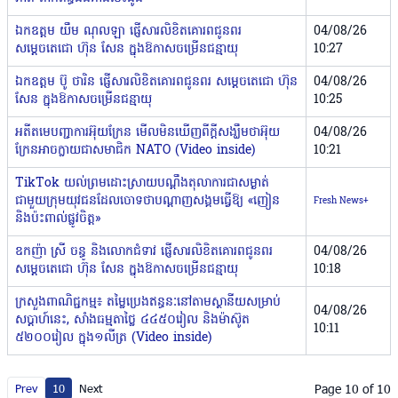
ឯកឧត្តម យឹម ណុលឡា ផ្ញើសារលិខិតគោរពជូនពរ
04/08/26
សម្ដេចតេជោ ហ៊ុន សែន ក្នុងឱកាសចម្រើនជន្មាយុ
10:27
ឯកឧត្តម ប៊ូ ថារិន ផ្ញើសារលិខិតគោរពជូនពរ សម្ដេចតេជោ ហ៊ុន
04/08/26
សែន ក្នុងឱកាសចម្រើនជន្មាយុ
10:25
អតីតមេបញ្ជាការអ៊ុយក្រែន មើលមិនឃើញពីក្តីសង្ឃឹមថាអ៊ុយ
04/08/26
ក្រែនអាចក្លាយជាសមាជិក NATO (Video inside)
10:21
TikTok យល់ព្រមដោះស្រាយបណ្តឹងតុលាការជាសម្ងាត់
ជាមួយក្រុមយុវជនដែលចោទថាបណ្តាញសង្គមធ្វើឱ្យ «ញៀន
Fresh News+
និងប៉ះពាល់ផ្លូវចិត្ត»
ឧកញ៉ា ស្រី ចន្ធូ និងលោកជំទាវ ផ្ញើសារលិខិតគោរពជូនពរ
04/08/26
សម្ដេចតេជោ ហ៊ុន សែន ក្នុងឱកាសចម្រើនជន្មាយុ
10:18
ក្រសួងពាណិជ្ជកម្ម៖ តម្លៃប្រេងឥន្ធនៈនៅតាមស្ថានីយសម្រាប់
04/08/26
សប្ដាហ៍នេះ, សាំងធម្មតាថ្លៃ ៤៤៥០រៀល និងម៉ាស៊ូត
10:11
៥២០០រៀល ក្នុង១លីត្រ (Video inside)
Page 10 of 10
Prev
10
Next