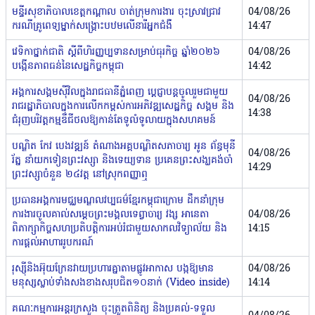
មន្ទីរសុខាភិបាលខេត្ដកណ្ដាល ចាត់ក្រុមការងារ ចុះស្រាវជ្រាវ
04/08/26
ករណីគ្រូពេទ្យម្នាក់សង្គ្រោះបឋមលើនារីអ្នកជំងឺ
14:47
វេទិកាថ្នាក់ជាតិ ស្តីពីហិរញ្ញប្បទានសម្រាប់ធុរកិច្ច ឆ្នាំ២០២៦
04/08/26
បង្កើនភាពធន់នៃសេដ្ឋកិច្ចកម្ពុជា
14:42
អង្គការសង្គមស៊ីវិលក្នុងរាជធានីភ្នំពេញ ប្តេជ្ញាបន្តចូលរួមជាមួយ
04/08/26
រាជរដ្ឋាភិបាល​ក្នុងការលើកកម្ពស់ការអភិវឌ្ឍសេដ្ឋកិច្ច សង្គម និង
14:38
ជំរុញបរិវត្តកម្មឌីជីថល​ឱ្យកាន់តែទូលំទូលាយក្នុងសហគមន៍
បណ្ឌិត កែវ បេងវឌ្ឍន៍ តំណាងអគ្គបណ្ឌិតសភាចារ្យ អូន ព័ន្ធមុនី
04/08/26
រ័ត្ន នាំយកទៀនព្រះវស្សា និងទេយ្យទាន ប្រគេនព្រះសង្ឃគង់ចាំ
14:29
ព្រះវស្សាចំនួន ២៤វត្ត នៅស្រុកពញ្ញាឮ
ប្រធានអង្គការមជ្ឈមណ្ឌលវប្បធម៌ខ្មែរកម្ពុជាក្រោម ដឹកនាំក្រុម
ការងារចូលគាល់សម្តេចព្រះមង្គលទេព្វាចារ្យ វង្ស អានេតា
04/08/26
ពិភាក្សាកិច្ចសហប្រតិបត្តិការអប់រំជាមួយសាកលវិទ្យាល័យ និង
14:15
ការផ្តល់អាហាររូបករណ៍
រុស្ស៉ីនិងអ៊ុយក្រែនវាយប្រហារគ្នាតាមផ្លូវអាកាស បង្កឱ្យមាន
04/08/26
មនុស្សស្លាប់ទាំងសងខាងសរុបជិត១០នាក់ (Video inside)
14:14
គណៈកម្មការអន្តរក្រសួង ចុះត្រួតពិនិត្យ និងប្រគល់-ទទួល