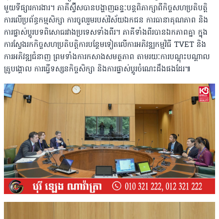
មួយទីផ្សារការងារ។ ភាគីស្វ៊ីសបានបង្ហាញឆន្ទៈបន្តពិភាក្សាពីកិច្ចសហប្រតិបត្តិ
ការលើប្រព័ន្ធកម្មសិក្សា ការចូលរួមរបស់វិស័យឯកជន ការធានាគុណភាព និង
ការផ្លាស់ប្តូរបទពិសោធរវាងប្រទេសទាំងពីរ។ ភាគីទាំងពីរបានឯកភាពគ្នា ក្នុង
ការស្វែងរកកិច្ចសហប្រតិបត្តិការបន្ថែមទៀតលើការអភិវឌ្ឍកម្មវិធី TVET និង
ការអភិវឌ្ឍជំនាញ ព្រមទាំងការកសាងសមត្ថភាព តាមរយៈការបណ្តុះបណ្តាល
គ្រូបង្គោល ការធ្វើទស្សនកិច្ចសិក្សា និងការផ្លាស់ប្តូរចំណេះដឹងផងដែរ៕