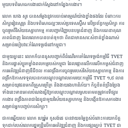
មួយបទពិសោធការងារជាក់ស្តែងនៅកន្លែងការងារ។
លោក ហេង សួរ បានសម្តែងនូវការចាប់អារម្មណ៍យ៉ាងខ្លាំងផងដែរ ចំពោះការ
សិក្សារៀនសូត្រ និងបទពិសោធល្អៗរបស់ប្រទេសស្វ៊ីស លើប្រព័ន្ធកម្មសិក្សា ការ
ចូលរួមពីវិស័យឧស្សាហកម្ម ការបញ្ជាក់វិញ្ញាបនបត្រជំនាញ និងការធានាគុណ
ភាពជំនាញ ដែលលោកបានចាត់ទុកថា ពិតជាមានសារៈសំខាន់ខ្លាំងណាស់
សម្រាប់របៀបវារៈកំណែទម្រង់នៅកម្ពុជា។
ជាមួយគ្នានេះ លោកក៏បានគូសបញ្ជាក់ពីដំណើរការកំណែទម្រង់កម្មវិធី TVET
និងការផ្លាស់ប្តូរកម្លាំងពលកម្មរបស់កម្ពុជា ដែលផ្តោតលើការលើកកម្ពស់ជំនាញ
ការអភិវឌ្ឍជំនាញឌីជីថល ការពង្រឹងការចូលរួមរបស់វិស័យឧស្សាហកម្ម និងការ
ពង្រីកឱកាសទទួលបានការបណ្តុះបណ្តាលតាមរយៈកម្មវិធី TVET ១,៥ លាន
សម្រាប់យុវជនមកពីគ្រួសារក្រីក្រ និងងាយរងហានិភ័យ។ កិច្ចខិតខំប្រឹងប្រែង
ទាំងនេះមានគោលបំណងធ្វើឱ្យការបណ្តុះបណ្តាលស្របតាមតម្រូវការទីផ្សារ
ការងារ ពង្រឹងភាពជាដៃគូជាមួយវិស័យឧស្សាហកម្ម និងបង្កើនឱកាសការងារ
សម្រាប់អ្នកបញ្ចប់ការសិក្សា។
ជាការឆ្លើយតប លោក ហ្សេរ៉ូម កូសង់ដេ បានវាយតម្លៃខ្ពស់ចំពោះការយកចិត្ត
ទុកដាក់របស់លោករដ្ឋមន្ត្រីលើការអភិវឌ្ឍជំនាញ និងការផ្សារភ្ជាប់ TVET ជា