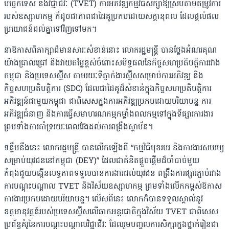
បច្ចេកទេស និងវិជ្ជាជីវៈ (TVET) ការអភិវឌ្ឍកម្មវិធីសិក្សាឱ្យស្របតាមតម្រូវការ
របស់ឧស្សាហកម្ម ក៏ដូចជាភាពជាដៃគូប្រកបដោយសក្តានុពល ដែលផ្តល់ផល
ប្រយោជន៍ដល់គ្នាទៅវិញទៅមក។
នាឱកាសពិភាក្សាដ៏មានសារៈសំខាន់នោះ លោករដ្ឋមន្ត្រី បានថ្លែងអំណរគុណ
យ៉ាងជ្រាលជ្រៅ និងវាយតម្លៃខ្ពស់ចំពោះសមិទ្ធផលនៃកិច្ចសហប្រតិបត្តិការរវាង
កម្ពុជា និងប្រទេសស្វ៊ីស តាមរយៈទីភ្នាក់ងារស្វ៊ីសសម្រាប់ការអភិវឌ្ឍ និង
កិច្ចសហប្រតិបត្តិការ (SDC) ដែលជាដៃគូដ៏សំខាន់ក្នុងកិច្ចសហប្រតិបត្តិការ
អភិវឌ្ឍន៍ជាមួយកម្ពុជា ជាពិសេសក្នុងការអភិវឌ្ឍប្រកបដោយបរិយាបន្ន ការ
អភិវឌ្ឍជំនាញ និងការធ្វើសមាហរណកម្មកម្លាំងពលកម្មទៅក្នុងទីផ្សារការងារ
ព្រមទាំងការគាំទ្ររយៈពេលវែងដល់ការពង្រឹងស្ថាប័ន។
ទន្ទឹមនឹងនេះ លោករដ្ឋមន្ត្រី បានលើកឡើងពី “កម្មវិធីមុខរបរ និងការងារសមរម្យ
សម្រាប់យុវជននៅកម្ពុជា (DEY)” ដែលជាគំនិតផ្តួចផ្តើមដ៏ចាំបាច់មួយ
កំពុងជួយបង្កើនលទ្ធភាពទទួលបានការងារដល់យុវជន ពង្រឹងការផ្សារភ្ជាប់រវាង
ការបណ្តុះបណ្តាល TVET និងវិស័យឧស្សាហកម្ម ព្រមទាំងលើកកម្ពស់ឱកាស
ការងារប្រកបដោយបរិយាបន្ន។ លើសពីនេះ លោកក៏បានទទួលស្គាល់នូវ
ឧត្តមានុវត្តន៍របស់ប្រទេសស្វ៊ីសលើឆាកអន្តរជាតិក្នុងវិស័យ TVET ជាពិសេស
ប្រព័ន្ធគំរូនៃការបណ្តុះបណ្តាលវិជ្ជាជីវៈ ដែលរួមបញ្ចូលការសិក្សាក្នុងថ្នាក់រៀនជា