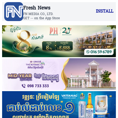
Fresh News
INSTALL
FN MEDIA CO., LTD.
GET -- on the App Store