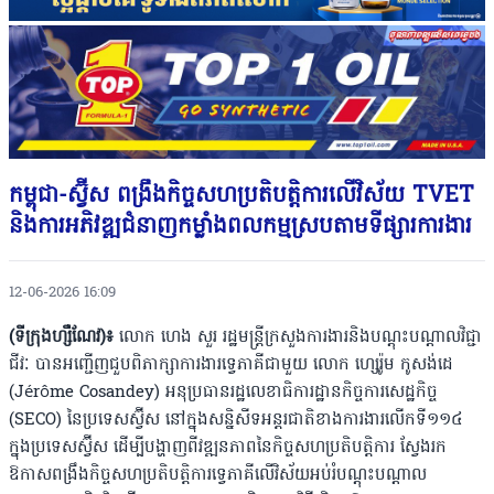
កម្ពុជា-ស្វ៊ីស ពង្រឹងកិច្ចសហប្រតិបត្តិការលើវិស័យ TVET
និងការអភិវឌ្ឍជំនាញកម្លាំងពលកម្មស្របតាមទីផ្សារការងារ
12-06-2026 16:09
(ទីក្រុងហ្សឺណែវ)៖
លោក ហេង សួរ រដ្ឋមន្ត្រីក្រសួងការងារនិងបណ្តុះបណ្តាលវិជ្ជា
ជីវៈ បានអញ្ជើញជួបពិភាក្សាការងារទ្វេភាគីជាមួយ លោក ហ្សេរ៉ូម កូសង់ដេ
(Jérôme Cosandey) អនុប្រធានរដ្ឋលេខាធិការដ្ឋានកិច្ចការសេដ្ឋកិច្ច
(SECO) នៃប្រទេសស្វ៊ីស នៅក្នុងសន្និសីទអន្តរជាតិខាងការងារលើកទី១១៤
ក្នុងប្រទេសស្វ៊ីស ដើម្បីបង្ហាញពីវឌ្ឍនភាពនៃកិច្ចសហប្រតិបត្តិការ ស្វែងរក
ឱកាសពង្រឹងកិច្ចសហប្រតិបត្តិការទ្វេភាគីលើវិស័យអប់រំបណ្តុះបណ្តាល