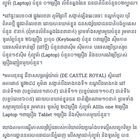
ព្យូទ័រ (Laptop) ចំនួន ០១គ្រឿង លិខិតឆ្លងដែន ជនជាតិចិនចំនួន០២ក្បាល។
*នៅផ្ទះលេខ០៧ ផ្លូវលេខ៣ ភូមិព្រៃកី សង្កាត់ភ្លើងឆេះរទេះ ខណ្ឌកំបូល បុរី
ពិភពថ្មី ផ្លូវជាតិលេខ៣ ដោយបានឃាត់ខ្លួន ជនសង្ស័យជាជនជាតិបង់ក្លាដេស
ចំនួន ៩នាក់ (ពុំមានលិខិតឆ្លងដែន៣នាក់) ព្រមទាំងសម្ភារមួយចំនួន រួមមាន៖
ទូរស័ព្ទចំនួន ២៦គ្រឿង ក្ដាចុច (Keyboard) ចំនួន ០៣គ្រឿង ស៊ីមកាត
បរទេសមិនទាន់ប្រើ (នៅថ្មី) ចំនួន៣៣ស៊ីម ស៊ីមកាត បរទេសប្រើប្រាស់រួច
ចំនួន១៩ស៊ីម កុំព្យូទ័រ (Laptop) ចំនួន០១គ្រឿង និងឧបករណ៍ប្រើប្រាស់
គ្រឿងញៀនមួយចំនួន។
*អគារខុនដូ ដឺខាសហ្សលរ៉ូយ៉ាល់ (DE CASTLE ROYAL) ស្ថិតនៅ
អគារ៣៤ ផ្លូវ២៨៨ ភូមិ៣ សង្កាត់បឹងកេងកងទី១ ខណ្ឌបឹងកេងកង នៅ
ជាន់ទី១៣ (បន្ទប់លេខ១៣០៩) ជាន់ទី១១ (បន្ទប់លេខ១១០៩) ជាន់ទី៦
(បន្ទប់លេខ៦០៥) ដោយបានឃាត់ខ្លួនជន ជាតិវៀតណាម១០នាក់ ព្រមទាំង
សម្ភារមួយចំនួន រួមមាន៖ ទូរស័ព្ទ ២៨គ្រឿង កុំព្យូទ័រ AllIn one ២គ្រឿង
Laptop ១៣គ្រឿង Tablet ១គ្រឿង និងស៊ីមកាតមួយចំនួន។
យោងតាមការធ្វើកោសល្យវិច័្ចយរបស់ការិយាល័យប្រឆាំងបទល្មើសបច្ចេកវិទ្យា នៃ
ស្នងការដ្ឋាននគរបាលរាជធានីភ្នំពេញ លើសម្ភារជាកុំព្យូទ័រ និងទូរស័ព្ទ បាន