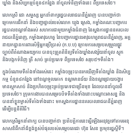
ឃ្លាំង និងសិប្បកម្មចំនួន៤កន្លែង នាំចូលទំនិញទាំងនេះ ពីប្រទេសថៃ។
លោកស្រី ដោ សម្ផស្ស អ្នកនាំពាក្យរដ្ឋបាលរាជធានីភ្នំពេញ បានបញ្ជាក់ថា
ក្រោមការដឹកនាំ និងបញ្ជាផ្ទាល់របស់លោក ឃួង ស្រេង, កម្លាំងគណៈបញ្ជាការ
រដ្ឋបាលខណ្ឌទាំងអស់ សហការជាមួយកម្លាំងជំនាញ នៃស្នងការដ្ឋាននគរបាល
រាជធានីភ្នំពេញ, កម្លាំងអាវុធហត្ថ នៃបញ្ជាការដ្ឋានអាវុធហត្ថរាជធានីភ្នំពេញ, អគ្គ
នាយកដ្ឋានការពារសិទ្ធិអ្នកប្រើប្រាស់ (ក.ប.ប) ក្រោមការសម្របសម្រួលផ្លូវ
ច្បាប់ពីតំណាងអយ្យការ បានចុះត្រួតពិនិត្យទីតាំងឃ្លាំងសង្ស័យនាំចូល ស្តុក
និងបង្កកទំនិញ ត្រី សាច់ គ្រប់ប្រភេទ ពីប្រទេសថៃ សរុប៥១ទីតាំង។
ក្នុងចំណោមទីតាំងទាំងអស់នេះ កម្លាំងចម្រុះបានរកឃើញទីតាំងឃ្លាំង និងសិប្ប
កម្ម ចំនួន៤កន្លែង នៅខណ្ឌទួលគោក ខណ្ឌមានជ័យ និងខណ្ឌជ្រោយចង្វារ
មានស្តុកសាច់ និងប្រហិតចម្រុះគ្រប់ប្រភេទជាច្រើនមុខ ដែលបាននាំចូលពី
ប្រទេសថៃ។ ក្រុមការងារបានសម្រេចបិទទីតាំងទាំងនោះបណ្តោះអាសន្ន និង
បាននាំខ្លួនម្ចាស់ទីតាំងទាំងនោះ មកស្នងការដ្ឋាននគរបាលរាជធានីភ្នំពេញ
ដើម្បីបន្តនីតិវិធី។
លោកស្រីអ្នកនាំពាក្យ បានបញ្ជាក់ថា ប្រតិបត្តិការនេះធ្វើឡើងអនុវត្តទៅតាមអនុ
សាសន៏ដឹកនាំដ៏ខ្ពង់ខ្ពស់បំផុតរបស់សម្ដេចតេជោ ហ៊ុន សែន ប្រមុខរដ្ឋស្តីទី។