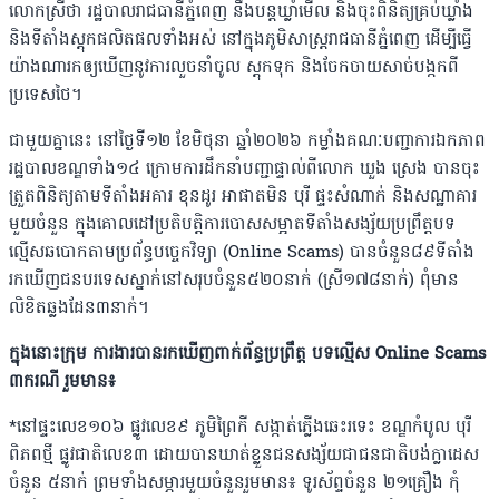
លោកស្រីថា រដ្ឋបាលរាជធានីភ្នំពេញ នឹងបន្តឃ្លាំមើល និងចុះពិនិត្យគ្រប់ឃ្លាំង
និងទីតាំងស្តុកផលិតផលទាំងអស់ នៅក្នុងភូមិសាស្រ្តរាជធានីភ្នំពេញ ដើម្បីធ្វើ
យ៉ាងណារកឲ្យឃើញនូវការលួចនាំចូល ស្តុកទុក និងចែកចាយសាច់បង្កកពី
ប្រទេសថៃ។
ជាមួយគ្នានេះ នៅថ្ងៃទី១២ ខែមិថុនា ឆ្នាំ២០២៦ កម្លាំងគណៈបញ្ជាការឯកភាព
រដ្ឋបាលខណ្ឌទាំង១៤ ក្រោមការដឹកនាំបញ្ជាផ្ទាល់ពីលោក ឃួង ស្រេង បានចុះ
ត្រួតពិនិត្យតាមទីតាំងអគារ ខុនដូរ អាផាតមិន បុរី ផ្ទះសំណាក់ និងសណ្ឋាគារ
មួយចំនួន ក្នុងគោលដៅប្រតិបត្តិការបោសសម្អាតទីតាំងសង្ស័យប្រព្រឹត្តបទ
ល្មើសឆបោកតាមប្រព័ន្ធបច្ចេកវិទ្យា (Online Scams) បានចំនួន៨៩ទីតាំង
រកឃើញជនបរទេសស្នាក់នៅសរុបចំនួន៥២០នាក់ (ស្រី១៧៨នាក់) ពុំមាន
លិខិតឆ្លងដែន៣នាក់។
ក្នុងនោះក្រុម ការងារបានរកឃើញពាក់ព័ន្ធប្រព្រឹត្ត បទល្មើស Online Scams
៣ករណី រួមមាន៖
*នៅផ្ទះលេខ១០៦ ផ្លូវលេខ៩ ភូមិព្រៃកី សង្កាត់ភ្លើងឆេះរទេះ ខណ្ឌកំបូល បុរី
ពិភពថ្មី ផ្លូវជាតិលេខ៣ ដោយបានឃាត់ខ្លួនជនសង្ស័យជាជនជាតិបង់ក្លាដេស
ចំនួន ៥នាក់ ព្រមទាំងសម្ភារមួយចំនួនរួមមាន៖ ទូរស័ព្ទចំនួន ២១គ្រឿង កុំ