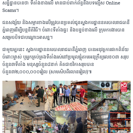
សន្និដ្ឋានបានថា ទីតាំងខាងលើ មានជាប់ពាក់ព័ន្ធនឹងបទល្មើស Online
Scams។
ជនសង្ស័យ និងសម្ភារខាងលើត្រូវបានប្រគល់ជូនស្នងការដ្ឋាននគរបាលរាជធានី
ភ្នំពេញដើម្បីបន្តនីតិវិធី។ ចំពោះទីតាំងផ្ទះ និងបន្ទប់ខាងលើ ក្រុមការងារបាន
សម្រេចបិទជាបណ្ដោះអាសន្ន។
ជាមួយគ្នានេះ ស្នងការដ្ឋាននគរបាលរាជធានីភ្នំពេញ បានអនុវត្តការផាកពិន័យ
ចំពោះម្ចាស់ ឬអ្នកគ្រប់គ្រងទីតាំងរស់នៅប្រមូលផ្ដុំតាមអនុក្រឹត្យលេខ០៣ សរុប
ចំនួន៣ទីតាំង មនុស្សចំនួន៨នាក់ គិតជាថវិកាសរុបបាន
ចំនួន៣២,០០០,០០០រៀល (សាមសិបពីរលានរៀល)៕