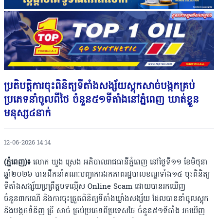
ប្រតិបត្តិការចុះពិនិត្យទីតាំងសង្ស័យស្ដុកសាច់បង្កកគ្រប់
ប្រភេទនាំចូលពីថៃ ចំនួន៥១ទីតាំងនៅភ្នំពេញ ឃាត់ខ្លួន
មនុស្ស៤នាក់
12-06-2026 14:14
(ភ្នំពេញ)៖
លោក ឃួង ស្រេង អភិបាលរាជធានីភ្នំពេញ នៅថ្ងៃទី១១ ខែមិថុនា
ឆ្នាំ២០២៦ បានដឹកនាំគណៈបញ្ជាការឯកភាពរដ្ឋបាលខណ្ឌទាំង១៤ ចុះពិនិត្យ
ទីតាំងសង្ស័យប្រព្រឹត្តបទល្មើស Online Scam ដោយបានរកឃើញ
ចំនួន៣ករណី និងការចុះត្រួតពិនិត្យទីតាំងឃ្លាំងសង្ស័យ ដែលបាននាំចូលស្តុក
និងបង្កកទំនិញ ត្រី សាច់ គ្រប់ប្រភេទពីប្រទេសថៃ ចំនួន៥១ទីតាំង រកឃើញ