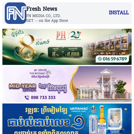
Fresh News
INSTALL
FN MEDIA CO., LTD.
GET -- on the App Store