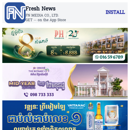
Fresh News
INSTALL
FN MEDIA CO., LTD.
GET -- on the App Store