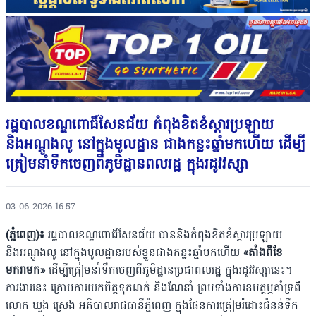
រដ្ឋបាលខណ្ឌពោធិ៍សែនជ័យ កំពុងខិតខំស្តារប្រឡាយ
និងអណ្តូងលូ នៅក្នុងមូលដ្ឋាន ជាងកន្លះឆ្នាំមកហើយ ដើម្បី
ត្រៀមនាំទឹកចេញពីភូមិដ្ឋានពលរដ្ឋ ក្នុងរដូវវស្សា
03-06-2026 16:57
(ភ្នំពេញ)៖
រដ្ឋបាលខណ្ឌពោធិ៍សែនជ័យ បាននិងកំពុងខិតខំស្តារប្រឡាយ
និងអណ្តូងលូ នៅក្នុងមូលដ្ឋានរបស់ខ្លួនជាងកន្លះឆ្នាំមកហើយ
«តាំងពីខែ
មករាមក»
ដើម្បីត្រៀមនាំទឹកចេញពីភូមិដ្ឋានប្រជាពលរដ្ឋ ក្នុងរដូវវស្សានេះ។
ការងារនេះ ក្រោមការយកចិត្តទុកដាក់ និងណែនាំ ព្រមទាំងការឧបត្ថម្ភគាំទ្រពី
លោក ឃួង ស្រេង អភិបាលរាជធានីភ្នំពេញ ក្នុងផែនការត្រៀមរំដោះជំនន់ទឹក