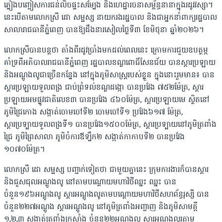
ភ្លៀងបញ្ចៀសការជន់លិចផ្ទះសម្បែង និងហេដ្ឋារចនាសម្ព័ន្ធនានាក្នុងរដូវវស្សា។
នេះបើតាមលោកស្រី ដោ សម្ផស្ស នាយករងរដ្ឋបាល និងជាអ្នកនាំពាក្យរដ្ឋបាល
សាលារាជធានីភ្នំពេញ បានឱ្យដឹងនារសៀលថ្ងៃទី៣ ខែមិថុនា ឆ្នាំ២០២៦។
លោកស្រីបានបន្តថា តាំងពីរដូវប្រាំងមកដល់ពេលនេះ ក្រោមការជួយឧបត្ថម្ភ
គាំទ្រពីអភិបាលរាជធានីភ្នំពេញ រដ្ឋបាលខណ្ឌពោធិ៍សែនជ័យ បានស្តារប្រឡាយ
និងអណ្តូងលូជាច្រើនកន្លែង នៅក្នុងភូមិសាស្ត្ររបស់ខ្លួន ក្នុងនោះរួមមាន៖ បាន
ស្តារប្រឡាយទួលពង្រ ជាប់ព្រំទល់ខណ្ឌដង្កោ បានប្រវែង ៧៥២ម៉ែត្រ, ស្ដារ
ប្រឡាយអមផ្លូវជាតិលេខ៣ បានប្រវែង ៤៦០ម៉ែត្រ, ស្ដារប្រឡាយមេ ស្ថិតនៅ
ភូមិជ្រៃកោង សង្កាត់ចោមចៅទី២ ចោមចៅទី១ ប្រវែង៦១៧ ម៉ែត្រ,
ស្តារប្រទ្បាយទួលពង្រទី១ បានប្រវែង១៥០០ម៉ែត្រ, ស្តារប្រទ្បាយនៅភូមិត្រពាំង
ជ្រៃ ភូមិព្រៃសាលា ភូមិចំការឪទ្បឹក២ សង្កាត់កាកាបទី២ បានប្រវែង
១០៧០ម៉ែត្រ។
លោកស្រី ដោ សម្ផស្ស បញ្ជាក់ទៀតថា ជាមួយគ្នានេះ ក្រុមការងារក៏បានស្តារ
និងជួសជុលអណ្តូងលូ នៅតាមបណ្តោយមហាវិថីឈ្នះ ឈ្នះ បាន
ចំនួន១៩៦អណ្តូងលូ ស្តារអណ្តូងលូតាមបណ្តោយមហាវិថីសហព័ន្ធរុស្សី បាន
ចំនួន២២៧អណ្តូង ស្តារអណ្តូងលូ នៅភូមិត្រពាំងអញ្ចាញ និងភូមិសាមគ្គី
១,២,៣ សង្កាត់ត្រពាំងក្រសាំង ចំនួន២២អណ្តូងលូ ស្តារអណ្តូងលូរតាម