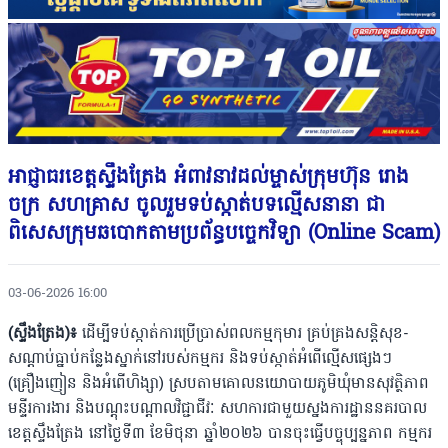
អាជ្ញាធរខេត្តស្ទឹងត្រែង អំពាវនាវដល់ម្ចាស់ក្រុមហ៊ុន រោង
ចក្រ សហគា្រស ចូលរួមទប់ស្កាត់បទល្មើសនានា ជា
ពិសេសក្រុមឆបោកតាមប្រព័ន្ធបច្ចេកវិទ្យា (Online Scam)
03-06-2026 16:00
(ស្ទឹងត្រែង)៖
ដើម្បីទប់ស្កាត់ការប្រើប្រាស់ពលកម្មកុមារ គ្រប់គ្រងសន្តិសុខ-
សណ្តាប់ធ្នាប់កន្លែងស្នាក់នៅរបស់កម្មករ និងទប់ស្កាត់អំពើល្មើសផ្សេងៗ
(គ្រឿងញៀន និងអំពើហិង្សា) ស្របតាមគោលនយោបាយភូមិឃុំមានសុវត្ថិភាព
មន្ទីរការងារ និងបណ្តុះបណ្តាលវិជ្ជាជីវៈ សហការជាមួយស្នងការដ្ឋាននគរបាល
ខេត្តស្ទឹងត្រែង នៅថ្ងៃទី៣ ខែមិថុនា ឆ្នាំ២០២៦ បានចុះធ្វើបច្ចុប្បន្នភាព កម្មករ