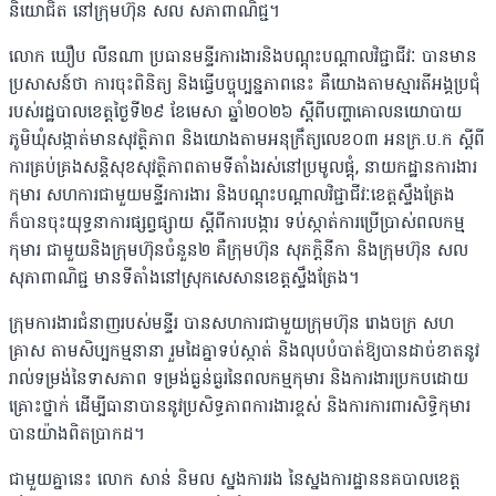
និយោជិត នៅក្រុមហ៊ុន សល សភាពាណិជ្ជ។
លោក ឃឿប លីនណា ប្រធានមន្ទីរការងារនិងបណ្តុះបណ្តាលវិជ្ជាជីវៈ បានមាន
ប្រសាសន៍ថា ការចុះពិនិត្យ និងធ្វើបច្ចុប្បន្នភាពនេះ គឺយោងតាមស្មារតីអង្គប្រជុំ
របស់រដ្ឋបាលខេត្តថ្ងៃទី២៩ ខែមេសា ឆ្នាំ២០២៦ ស្តីពីបញ្ហាគោលនយោបាយ
ភូមិឃុំសង្កាត់មានសុវត្ថិភាព និងយោងតាមអនុក្រឹត្យលេខ០៣ អនក្រ.ប.ក ស្តីពី
ការគ្រប់គ្រងសន្តិសុខសុវត្ថិភាពតាមទីតាំងរស់នៅប្រមូលផ្តុំ, នាយកដ្ឋានការងារ
កុមារ សហការជាមួយមន្ទីរការងារ និងបណ្តុះបណ្តាលវិជ្ជាជីវៈខេត្តស្ទឹងត្រែង
ក៏បានចុះយុទ្ធនាការផ្សព្វផ្សាយ ស្តីពីការបង្ការ ទប់ស្កាត់ការប្រើប្រាស់ពលកម្ម
កុមារ ជាមួយនិងក្រុមហ៊ុនចំនួន២ គឺក្រុមហ៊ុន សុភក្តិនីកា និងក្រុមហ៊ុន សល
សុភាពាណិជ្ជ មានទីតាំងនៅស្រុកសេសានខេត្តស្ទឹងត្រែង។
ក្រុមការងារជំនាញរបស់មន្ទីរ បានសហការជាមួយក្រុមហ៊ុន រោងចក្រ សហ
គ្រាស តាមសិប្បកម្មនានា រួមដៃគ្នាទប់ស្កាត់ និងលុបបំបាត់ឱ្យបានដាច់ខាតនូវ
រាល់ទម្រង់នៃទាសភាព ទម្រង់ធ្ងន់ធ្ងរនៃពលកម្មកុមារ និងការងារប្រកបដោយ
គ្រោះថ្នាក់ ដើម្បីធានាបាននូវប្រសិទ្ធភាពការងារខ្ពស់ និងការការពារសិទ្ធិកុមារ
បានយ៉ាងពិតប្រាកដ។
ជាមួយគ្នានេះ លោក សាន់​ និមល ស្នងការរង នៃស្នងការដ្ឋាននគបាលខេត្ត