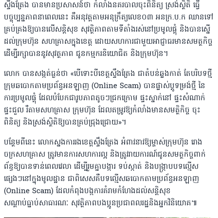
ស្ទឹងត្រែង បានមានប្រសាសន៍ថា កំលាំងនគរបាលចុះពិនិត្យ ស្រង់ស្ថិតិ ធ្វើ
បច្ចុប្បន្នភាពនាពេលនេះ គឺអនុវត្តតាមអនុក្រឹត្យលេខ០៣ អនក្រ.ប.ក ឈានទៅ
គ្រប់គ្រងឱ្យបានលើសន្តិសុខ សុវត្ថិភាពតាមទីតាំងរស់នៅប្រមូលផ្តុំ និងបានស្នើ
ដល់ក្រុមហ៊ុន សហគ្រាសក្នុងខេត្ត ដោយសហការជាមួយអាជ្ញាធរមានសមត្ថកិច្ច
ដើម្បីរក្សាបាននូវសុវត្ថភាព ជូនកម្មករនិយោជិត និងក្រុមហ៊ុន។
លោក បានសង្កត់ធ្ងន់ថា «បើទោះបីខេត្តស្ទឹងត្រែង ជាតំបន់ឆ្លងកាត់ តែបរិបទថ្មី
ក្រុមឆបោកតាមប្រព័ន្ធអនឡាញ (Online Scam) បានផ្លាស់ប្តូទម្រង់ថ្មី នៃ
ការប្រមូលផ្តុំ ដែលបំបែកជារូបភាពតូចៗជ្រកក្រោម ផ្ទះស្នាក់នៅ ផ្ទះសំណាក់
ផ្ទះជួល រឺតាមសហគ្រាស ក្រុមហ៊ុន ដែលតម្រូវឱ្យកំលាំងមានសមត្ថិកិច្ច ចុះ
ពិនិត្យ និងស្រង់ស្ថិតិឱ្យបានគ្រប់ជ្រុងជ្រោយ»។
បន្ថែមពីនេះ លោកស្នងការរងខេត្តស្ទឹងត្រែង អំពាវនាវឱ្យម្ចាស់ក្រុមហ៊ុន រោង
ចក្រសហគ្រាស ត្រូវមានការសហការល្អ និងត្រូវរាយការណ៍ជូនសមត្ថកិច្ចពាក់
ព័ន្ធឱ្យបានទាន់ពេលវេលា ដើម្បីរួមគ្នាបង្ការ ទប់ស្កាត់ និងបង្ក្រាបបទល្មើស
ផ្សេងៗនៅក្នុងមូលដ្ឋាន ជាពិសេសគឺបទល្មើសឆបោកតាមប្រព័ន្ធអនឡាញ
(Online Scam) ដែលកំពុងបង្កការគំរាមកំហែងដល់សន្តិសុខ
សណ្តាប់ធ្នាប់សាធារណៈ សុវត្ថិភាពបងប្អូនប្រជាពលរដ្ឋនិងអ្នកវិនិយោគ៕