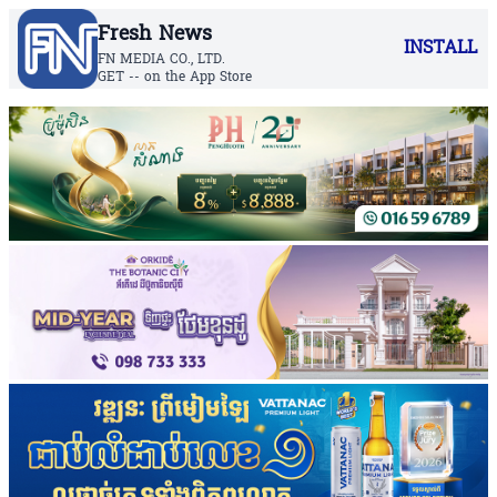
Fresh News
INSTALL
FN MEDIA CO., LTD.
GET -- on the App Store