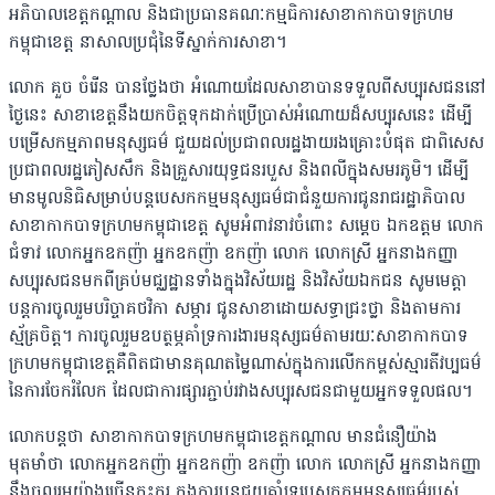
អភិបាលខេត្តកណ្តាល និងជាប្រធានគណៈកម្មធិការសាខាកាកបាទក្រហម
កម្ពុជាខេត្ត នាសាលប្រជុំនៃទីស្នាក់ការសាខា។
លោក គួច ចំរើន បានថ្លែងថា អំណោយដែលសាខាបានទទួលពីសប្បុរសជននៅ
ថ្ងៃនេះ សាខាខេត្តនឹងយកចិត្តទុកដាក់ប្រើប្រាស់អំណោយដ៏សប្បុរសនេះ ដើម្បី
បម្រើសកម្មភាពមនុស្សធម៌ ជួយដល់ប្រជាពលរដ្ឋងាយរងគ្រោះបំផុត ជាពិសេស
ប្រជាពលរដ្ឋភៀសសឹក និងគ្រួសារយុទ្ធជនរបួស និងពលីក្នុងសមរភូមិ។ ដើម្បី
មានមូលនិធិសម្រាប់បន្តបេសកកម្មមនុស្សធម៌ជាជំនួយការជូនរាជរដ្ឋាភិបាល
សាខាកាកបាទក្រហមកម្ពុជាខេត្ត សូមអំពាវនាវចំពោះ សម្តេច ឯកឧត្តម លោក
ជំទាវ លោកអ្នកឧកញ៉ា អ្នកឧកញ៉ា ឧកញ៉ា លោក លោកស្រី អ្នកនាងកញ្ញា
សប្បុរសជនមកពីគ្រប់មជ្ឈដ្ឋានទាំងក្នុងវិស័យរដ្ឋ និងវិស័យឯកជន សូមមេត្តា
បន្តការចូលរួមបរិច្ចាគថវិកា សម្ភារ ជូនសាខាដោយសទ្ធាជ្រះថ្លា និងតាមការ
ស្ម័គ្រចិត្ត។ ការចូលរួមឧបត្ថម្ភគាំទ្រការងារមនុស្សធម៌តាមរយៈសាខាកាកបាទ
ក្រហមកម្ពុជាខេត្តគឺពិតជាមានគុណតម្លៃណាស់ក្នុងការលើកកម្ពស់ស្មារតីវប្បធម៌
នៃការចែករំលែក ដែលជាការផ្សារភ្ជាប់រវាងសប្បុរសជនជាមួយអ្នកទទួលផល។
លោកបន្តថា សាខាកាកបាទក្រហមកម្ពុជាខេត្តកណ្ដាល មានជំនឿយ៉ាង
មុតមាំថា លោកអ្នកឧកញ៉ា អ្នកឧកញ៉ា ឧកញ៉ា លោក លោកស្រី អ្នកនាងកញ្ញា
នឹងចូលរួមយ៉ាងច្រើនកុះករ ក្នុងការបន្តជួយគាំទ្របេសកកម្មមនុស្សធម៌របស់