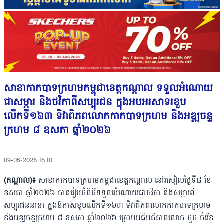
សាខាកាកបាទក្រហមកម្ពុជាខេត្តកណ្តាល ទទួលអំណោយ
ជាសម្ភារ និងថវិកាពីសប្បុរជន ក្នុងអបអរសាទរខួប
លើកទី១៦៣ ទិវាពិភពលោកកាកបាទក្រហម និងអឌ្ឍចន្ទ
ក្រហម ៨ ឧសភា ឆ្នាំ២០២៦
09-05-2026 16:10
(កណ្ដាល)៖
សាខាកាកបាទក្រហមកម្ពុជាខេត្តកណ្តាល នៅរសៀលថ្ងៃទី៨ ខែ
ឧសភា ឆ្នាំ២០២៦ បានរៀបចំពិធីទទួលអំណោយជាថវិកា និងសម្ភារពី
សប្បុរជននានា ក្នុងឱកាសខួបលើកទី១៦៣ ទិវាពិភពលោកកាកបាទក្រហម
និងអឌ្ឍចន្ទក្រហម ៨ ឧសភា ឆ្នាំ២០២៦ ក្រោមអធិបតីភាពលោក គួច ចំរើន