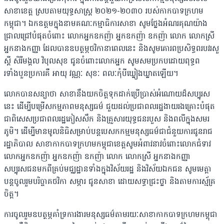
សាខាខេត្ត ស្របតាមយុទ្ធសាស្ត្រ ២០២១-២០៣០ របស់កាកបាទក្រហម
កម្ពុជា។ ឯកឧត្តមក្នុងនាមគណៈកម្មាធិការសាខា សូមថ្លែងអំណរគុណយ៉ាង
ជ្រាលជ្រៅបំផុតចំពោះ លោកអ្នកឧកញ៉ា អ្នកឧកញ៉ា ឧកញ៉ា លោក លោកស្រី
អ្នកនាងកញ្ញា ដែលបានឧបត្ថម្ភថវិកានាពេលនេះ និងសូមគោរពប្រសិទ្ធពរបវរសួ
ស្តី សិរីមង្គល វិបុលសុខ ជូនចំពោះលោកអ្នក សូមសមប្រកបដោយពុទ្ធព
រទាំងបួនប្រការគឺ អាយុ វណ្ណៈ សុខៈ ពលៈកុំបីឃ្លៀងឃ្លាតឡើយ។
លោកបានសន្យាថា សាខានឹងយកចិត្តទុកដាក់ប្រើប្រាស់អំណោយដ៏សប្បុរស
នេះ ដើម្បីបម្រើសកម្មភាពមនុស្សធម៌ ជួយដល់ប្រជាពលរដ្ឋងាយរងគ្រោះបំផុត
ជាពិសេសប្រជាពលរដ្ឋភៀសសឹក និងគ្រួសារយុទ្ធជនរបួស និងពលីក្នុងសមរ
ភូមិ។ ដើម្បីមានមូលនិធិសម្រាប់បន្តបេសកកម្មមនុស្សធម៌ជាជំនួយការជូនរាជ
រដ្ឋាភិបាល សាខាកាកបាទក្រហមកម្ពុជាខេត្តសូមអំពាវនាវចំពោះលោកជំទាវ
លោកអ្នកឧកញ៉ា អ្នកឧកញ៉ា ឧកញ៉ា លោក លោកស្រី អ្នកនាងកញ្ញា
សប្បុរសជនមកពីគ្រប់មជ្ឈដ្ឋានទាំងក្នុងវិស័យរដ្ឋ និងវិស័យឯកជន សូមមេត្តា
បន្តចូលរួមបរិច្ចាគថវិកា សម្ភារ ជូនសាខា ដោយសទ្ធាជ្រះថ្លា និងតាមការស្ម័គ្រ
ចិត្ត។
ការចូលរួមឧបត្ថម្ភគាំទ្រការងារមនុស្សធម៌តាមរយៈសាខាកាកបាទក្រហមកម្ពុជា