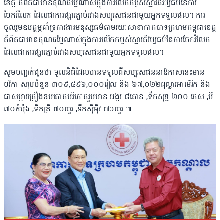
ខេត្ត គឺពិតជាមានគុណតម្លៃណាស់ក្នុងការលើកកម្ពស់ស្មារតីវប្បធម៌នៃការ
ចែករំលែក ដែលជាការផ្សារភ្ជាប់រវាងសប្បុរសជនជាមួយអ្នកទទួលផល។ ការ
ចូលរួមឧបត្ថម្ភគាំទ្រការងារមនុស្សធម៌តាមរយៈសាខាកាកបាទក្រហមកម្ពុជាខេត្ត
គឺពិតជាមានគុណតម្លៃណាស់ក្នុងការលើកកម្ពស់ស្មារតីវប្បធម៌នៃការចែករំលែក
ដែលជាការផ្សារភ្ជាប់រវាងសប្បុរសជនជាមួយអ្នកទទួលផល។
សូមបញ្ជាក់ជូនថា មូលនិធិដែលបានទទួលពីសប្បុរសជននាឱកាសនេះមាន
ថវិកា សរុបចំនួន ៣០៩,៥៩៦,០០០រៀល និង ៦៧,០២២ដុល្លារអាម៉េរិក និង
ជាសម្ភារគ្រឿងឧបភោគបរិភោគរួមមាន អង្ករ ៨តោន ,ទឹកសុទ្ធ ២០០ កេស ,មី
៧០កំប៉ុង ,ទឹកត្រី ៧០យួរ ,ទឹកស៊ីអ៉ីវ ៧០យួរ ៕