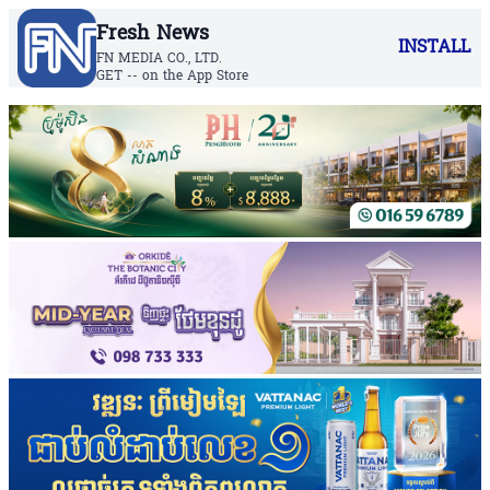
Fresh News
INSTALL
FN MEDIA CO., LTD.
GET -- on the App Store