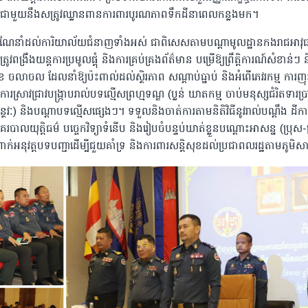
តាំងជាមួយនឹងសត្រូវឈ្លានពានការពារបូរណភាពទឹកដីនាពេលកន្លងមក។
ណែនាំដល់ការិយាល័យជំនាញទាំងអស់ ជាពិសេសតាមបណ្ដាមូលដ្ឋានកងរាជអាវុធហត្ថ
រូវពង្រឹងយន្តការប្រមូលផ្តុំ និងការគ្រប់គ្រងព័ត៌មាន បម្រើឱ្យព្រឹត្តិការណ៍សំខាន់ៗ និ
ុខ ចលាចល ដែលនាំឱ្យប៉ះពាល់ដល់ស្ថិរភាព សណ្តាប់ធ្នាប់ និងអំពើភេវរកម្ម ការញុះញ
ការស្រាវជ្រាវបង្ក្រាបរាល់បទល្មើសព្រហ្មទណ្ឌ (ប្លន់ ឃាតកម្ម ចាប់មនុស្សជំរិតទារ
ថវៈ) និងបណ្ដាបទល្មើសផ្សេងៗ។ ទទួលនិងចាត់ការតាមនិតិវិធីនូវរាល់បណ្ដឹង ដ
នគរបាលយុត្តិធម៌ បច្ចេកវិទ្យាទំនើប និងរៀបចំបន្ទប់ឃាត់ខ្លួនបណ្តោះអាសន្ន (ប្រុស
ពាក់អនុវត្តបទបញ្ជាដើម្បីជួយគាំទ្រ និងការពារសន្តិសុខដល់ប្រជាពលរដ្ឋតាមភូមិសាស