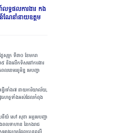
ារណ៍លទ្ធផលការងារ កង
សន៍ណែនាំនាយឧត្តម
្ងៃសុក្រ ទី៣០ ខែមករា
ំ២០២៥ និងលើកទិសដៅការងារ
ពលខេមរភូមិន្ទ មេបញ្ជា
មន្ទីរទាំង៧ នាយការិយាល័យ,
ាវុធហត្ថទាំងអស់ដែលកំពុង
សេនីយ៍ សៅ សុខា អគ្គមេបញ្ជា
 និងពលទាហាន នៃកងរាជ
ិសេសអាវុធហត្ថដែលបានពលី