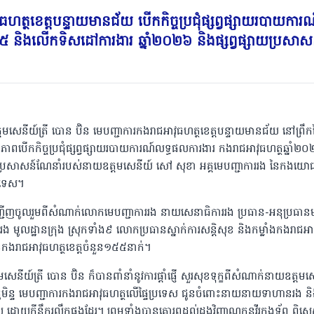
ធហត្ថខេត្តបន្ទាយមានជ័យ បើកកិច្ចប្រជុំផ្សព្វផ្សាយរបាយក
០២៥ និងលើកទិសដៅការងារ ឆ្នាំ២០២៦ និងផ្សព្វផ្សាយប្រសា
សេនីយ៍ត្រី បោន ប៊ិន មេបញ្ជាការកងរាជអាវុធហត្ថខេត្តបន្ទាយមានជ័យ នៅព្រឹកថ
ភាពបើកកិច្ចប្រជុំផ្សព្វផ្សាយរបាយការណ៍លទ្ធផលការងារ កងរាជអាវុធហត្ថឆ្នា
នូវប្រសាសន៍ណែនាំរបស់នាយឧត្តមសេនីយ៍ សៅ សុខា អគ្គមេបញ្ជាការរង នៃកងយោធ
្រទេស។
ការអញ្ជើញចូលរួមពីសំណាក់លោកមេបញ្ជាការរង នាយសេនាធិការរង ប្រធាន-អនុប្រធាន
ង មូលដ្ឋានក្រុង ស្រុកទាំង៩ លោកប្រធានស្នាក់ការសន្តិសុខ និងកម្លាំងកងរាជអ
ានកងរាជអាវុធហត្ថខេត្តចំនួន១៥៥នាក់។
យ៍ត្រី បោន ប៊ិន ក៏បានពាំនាំនូវការផ្ដាំផ្ញើ សួរសុខទុក្ខពីសំណាក់នាយឧត្តម
ន្ទ មេបញ្ជាការកងរាជអាវុធហត្ថលើផ្ទៃប្រទេស ជូនចំពោះនាយនាយទាហានរង
័យ ដោយក្តីនឹករលឹកផងដែរ។ ព្រមទាំងបានគោរពដល់ដួងវិញ្ញាណក្ខន្ធវីរកងទ័ព ព