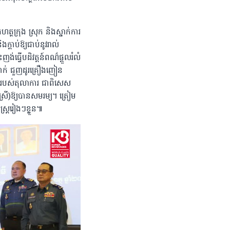
ក្រុង ស្រុក និងស្នាក់ការ
ងក្តាប់ឱ្យជាប់នូវរាល់
ង់ធ្វើបដិវត្តន៍ពណ៌ផ្ដួលរំលំ
ប្រាក់ ជួញដូរគ្រឿងញៀន
ីការបស់តុលាការ ជាពិសេស
-ស្រី)ឱ្យបានសមរម្យ។ ត្រៀម
្ត្ររៀងៗខ្លួន៕