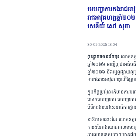
មេបញ្ជាការកងរាជអាវុ
រាជអាវុធហត្ថឆ្នាំ២
សេនីយ៍ សៅ សុខា
30-01-2026 13:04
(បន្ទាយមានជ័យ)៖
លោកឧត្តម
ឆ្នាំ២០២៦ អញ្ជើញជាអធិបតី
ឆ្នាំ២០២៦ និងផ្សព្វផ្សាយ
ការកងរាជអាវុធហត្ថលើផ្ទៃប
ក្នុងកិច្ចប្រជុំនេះក៏មាន
លោកមេបញ្ជាការ មេបញ្ជាការរ
បំរើការងារនៅសេនាធិការដ្ឋ
នាឱកាសនោះដែរ លោកឧត្តមសេនី
ការរងនៃកងយោធពលខេមរភូមិ
អាវុធហត្ថខេត្តបន្ទាយមានជ