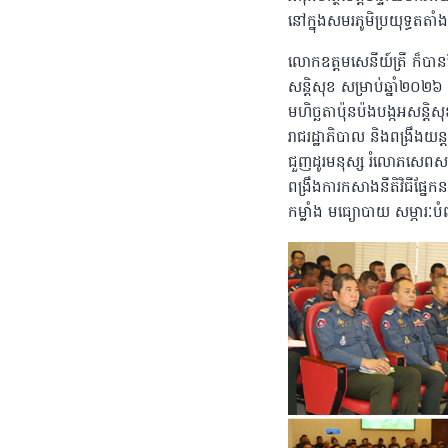
នៅក្នុងសមរភូមិប្រយុទ្ធត
លោកឧត្តមសេនីយ៍ត្រី ក៏បាន
សន្តិសុខ សម្រាប់ឆ្នាំ២០២៦ ត្
មហិច្ឆតាប៉ុនប៉ងបង្កអសន្តិស
រាជរដ្ឋាភិបាល និងពង្រឹងយន្ត
ជួញដូរមនុស្ស រំលោភសេពសន្
ពង្រឹងការកសាងនីតិវិធីផ្នែក
កម្លាំង មធ្យោបាយ សម្ភារៈបំ