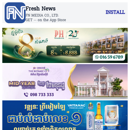
Fresh News
INSTALL
FN MEDIA CO., LTD.
GET -- on the App Store