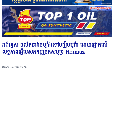
អង់គ្លេស ចល័តនាវាចម្បាំងទៅមជ្ឈិមបូព៌ា ដោយផ្តោតលេី
លទ្ធភាពធ្វេីបេសកកម្មច្រកសមុទ្រ Hormuz
09-05-2026 22:54