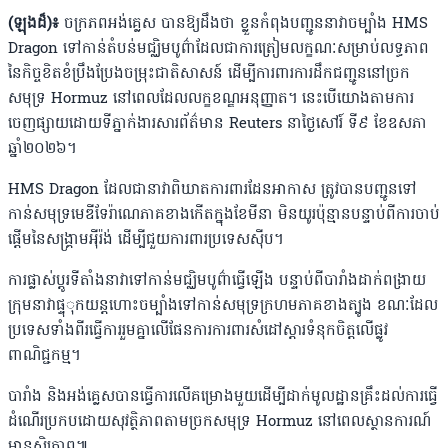
(ឡុងដ៏)៖
ចក្រភពអង់គ្លេស បានឱ្យដឹងថា ខ្លួនកំពុងបញ្ជូននាវាចម្បាំង HMS
Dragon ទៅកាន់តំបន់មជ្ឈិមបូព៌ាដែលជាការត្រៀមលក្ខណៈសម្រាប់លទ្ធភាព
នៃកិច្ចខិតខំប្រឹងប្រែងចម្រុះជាតិសាសន៍ ដើម្បីការពារការដឹកជញ្ជូននៅច្រក
សមុទ្រ Hormuz នៅពេលដែលលក្ខខណ្ឌអនុញ្ញាត។ នេះបេីយោងតាមការ
ចេញផ្សាយដោយទីភ្នាក់ងារសារព័ត៌មាន Reuters នាថ្ងៃសៅរ៍ ទី៩ ខែឧសភា
ឆ្នាំ២០២៦។
HMS Dragon ដែលជានាវាពិឃាតការពារដែនអាកាស ត្រូវបានបញ្ជូនទៅ
កាន់សមុទ្រមេឌីទែរ៉ាណេភាគខាងកើតក្នុងខែមីនា មិនយូរប៉ុន្មានបន្ទាប់ពីការចាប់
ផ្តើមនៃសង្រ្គាមអ៉ីរ៉ង់ ដេីម្បីជួយការពារប្រទេសស៉ីប។
ការផ្លាស់ប្តូរទីតាំងនាវាទៅកាន់មជ្ឈិមបូព៌ាធ្វើឡើង បន្ទាប់ពីបារាំងដាក់ពង្រាយ
ក្រុមនាវាផ្ទុុកយន្តហោះចម្បាំងទៅកាន់សមុទ្រក្រហមភាគខាងត្បូង ខណៈដែល
ប្រទេសទាំងពីរធ្វើការរួមគ្នាលើផែនការការពារសំដៅស្តារទំនុកចិត្តលើផ្លូវ
ពាណិជ្ជកម្ម។
បារាំង និងអង់គ្លេសបានធ្វើការលើគម្រោងមួយដើម្បីដាក់មូលដ្ឋានគ្រឹះដល់ការធ្វើ
ដំណើរប្រកបដោយសុវត្ថិភាពតាមច្រកសមុទ្រ Hormuz នៅពេលស្ថានការណ៍
មានស្ថិរភាព៕