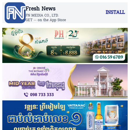
Fresh News
INSTALL
FN MEDIA CO., LTD.
GET -- on the App Store