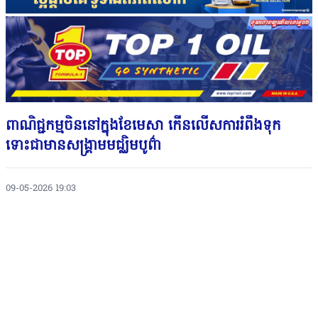
ពាណិជ្ជកម្មចិននៅក្នុងខែមេសា កេីនលេីសការរំពឹងទុក
ទោះជាមានសង្រ្គាមមជ្ឈិមបូព៌ា
09-05-2026 19:03