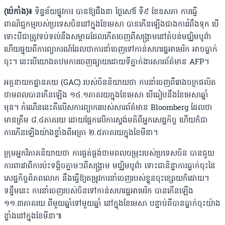
(ប៉េកាំង)៖
ទិន្នន័យផ្លូវការ បានឱ្យដឹងនា ថ្ងៃសៅរ៍ ទី៩ ខែឧសភា ការធ្វេី
ពាណិជ្ជកម្មរបស់ប្រទេសចិននៅក្នុងខែមេសា បានកើនឡើងជាងការរំពឹងទុក បេី
ទោះបីជាត្រូវទប់ទល់នឹងសម្ពាធដែលកេីតចេញពីសង្រ្គាមនៅតំបន់មជ្ឈិមបូព៌ា
ហេីយផ្ទុយពីការព្យាករណ៍ដែលថាការនាំចេញទៅកាន់សហរដ្ឋអាមេរិក អាចធ្លាក់
ចុះ។ នេះបេីយោងតឋមការចេញផ្សាយដោយទីភ្នាក់ងារសារព័ត៌មាន AFP។
អគ្គនាយកដ្ឋានគយ (GAC) របស់ចិននិយាយថា ការនាំចេញពីរោងចក្រផលិត
ថាមពលបានកើនឡើង ១៤.១ភាគរយក្នុងខែមេសា បើធៀបនឹងខែមេសាឆ្នាំ
មុន។ កំណើននេះគឺលើសការព្យាកររបស់សារព័ត៌មាន Bloomberg ដែលថា
មានត្រឹម ៨.៤ភាគរយ ដោយផ្អែកលើការស្ទង់មតិពីអ្នកសេដ្ឋកិច្ច ហើយក៏ជា
ការកើនឡើងយ៉ាងខ្លាំងពីអត្រា ២.៥ភាគរយក្នុងខែមីនា។
ក្រុមអ្នកវិភាគនិយាយថា ការផ្គត់ផ្គង់ថាមពលចម្រុះរបស់ប្រទេសចិន បានជួយ
ការពារវាពីការប៉ះទង្គិចភ្លាមៗពីសង្រ្គាម មជ្ឈិមបូព៌ា ទោះជានិន្នាការធ្លាក់ចុះនៃ
សេដ្ឋកិច្ចពិភពលោក នឹងធ្វើឱ្យតម្រូវការនាំចេញរបស់ខ្លួនចុះខ្សោយក៏ដោយ។
ទន្ទឹមនេះ ការនាំចេញរបស់ចិនទៅកាន់សហរដ្ឋអាមេរិក បានកើនឡើង
១១.៣ភាគរយ ពីមួយឆ្នាំទៅមួយឆ្នាំ នៅក្នុងខែមេសា បន្ទាប់ពីបានធ្លាក់ចុះយ៉ាង
ខ្លាំងនៅក្នុងខែមីនា៕